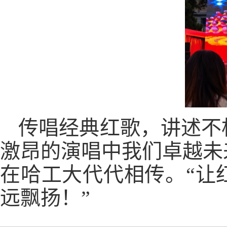
传唱经典红歌，讲述不
激昂的演唱中我们卓越未
在哈工大代代相传。“让
远飘扬！”